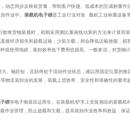
时，动态同步反映装货量，帮助客户快捷、低成本的完成称重作
装卸作业中。
装载机电子磅
是工业行业对装 载机工业称重设备
行散堆货物装载时，初期采用测比重画线估算的方法来计算所装
成直接经济损失和超载运输；少装欠载，则会降低运输效能，损
秤或使用地磅，装卸效率低下费用也很高。一般来说，对货物计量
重大、轴距短，且始终处于流动作业状态，难以用固定位置的衡
头等物流装卸业的发展，装载上货效率、安全性和准确性的要求
电子磅
等电子衡器应运而生。在装载机/铲车上安装相应的装载机
装载作业管理，防止超载和欠载，提高装卸作业效率和效益，保