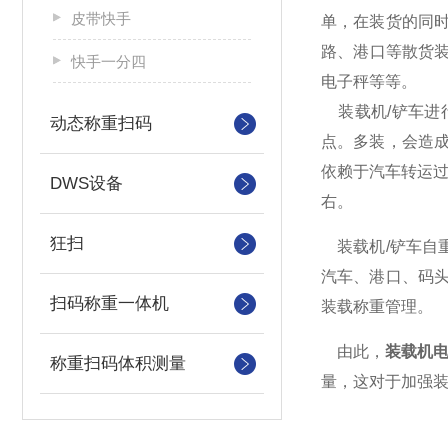
皮带快手
单，在装货的同
路、港口等散货
快手一分四
电子秤等等。
装载机/铲车进
动态称重扫码
点。多装，会造
依赖于汽车转运过
DWS设备
右。
狂扫
装载机/铲车自
汽车、港口、码
扫码称重一体机
装载称重管理。
由此，
装载机
称重扫码体积测量
量，这对于加强