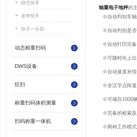
静态快手
轴重电子地秤
的
皮带快手
※自动判别车轴
快手一分四
※自动判别是否
※自动打印完备
动态称重扫码
※可随时向上位
DWS设备
※自动速度补偿
狂扫
※全汉字点阵显
※可储存1000
称重扫码体积测量
※完备的检索及
扫码称重一体机
※两种工作模式