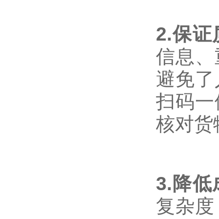
2.保
信息、
避免了
扫码一
核对货
3.降
复杂度