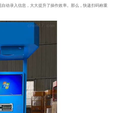
现自动录入信息，大大提升了操作效率。那么，快递扫码称重