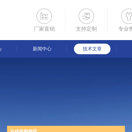
厂家直销
支持定制
专业
心
新闻中心
技术文章