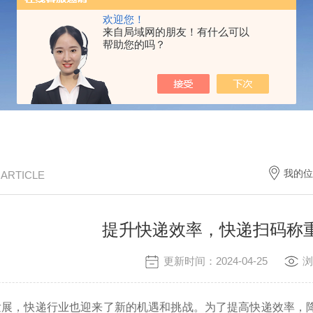
欢迎您！
来自局域网的朋友！有什么可以
帮助您的吗？
我的位
/ ARTICLE
提升快递效率，快递扫码称
更新时间：2024-04-25
浏
发展，快递行业也迎来了新的机遇和挑战。为了提高快递效率，