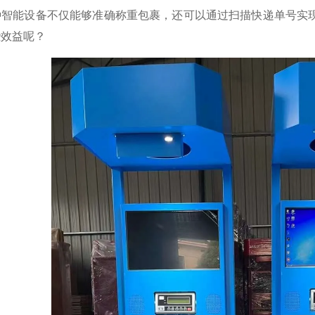
种智能设备不仅能够准确称重包裹，还可以通过扫描快递单号实
些效益呢？