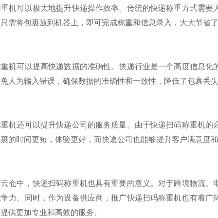
称重机可以极大地提升快递操作效率。传统的快递称重方式需要
员只需将包裹放到机器上，即可完成称重和信息录入，大大节省
称重机可以提高快递数据的准确性。快递行业是一个高度信息化
避免人为输入错误，确保数据的准确性和一致性，降低了包裹丢
称重机还可以提升快递公司的服务质量。由于快递扫码称重机的
包裹的时间更短，体验更好，而快递公司也能够提升客户满意度
商云仓中，快递扫码称重机也具有重要的意义。对于跨境物流、
竞争力。同时，作为设备供应商，推广快递扫码称重机也有着广
户提供更加专业和高效的服务。