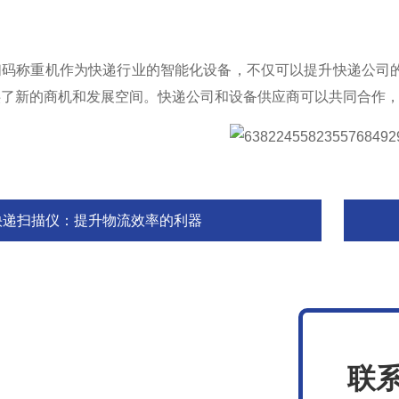
扫码称重机作为快递行业的智能化设备，不仅可以提升快递公司
供了新的商机和发展空间。快递公司和设备供应商可以共同合作
快递扫描仪：提升物流效率的利器
联