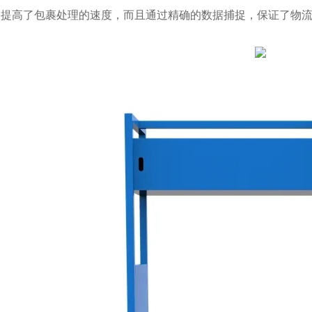
仅提高了包裹处理的速度，而且通过精确的数据捕捉，保证了物