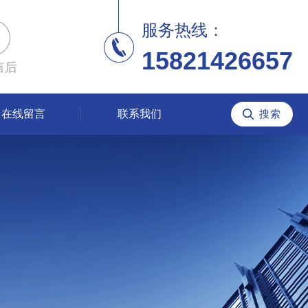
服务热线：
15821426657
售后
在线留言
联系我们