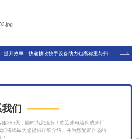
：
提升效率！快递揽收快手设备助力包裹称重与扫码！
系我们
客服365天，随时为您服务！欢迎来电咨询或来厂
我们将竭诚为您提供详细介绍，并为您配置合适的
案！