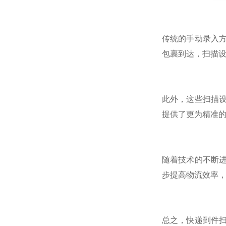
传统的手动录入
包裹到达，扫描
此外，这些扫描
提供了更为精准
随着技术的不断
步提高物流效率
总之，快递到件