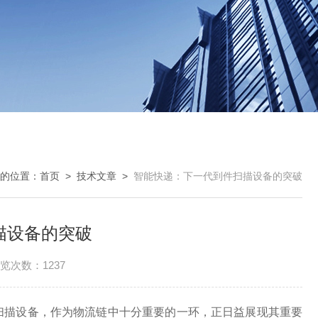
的位置：
首页
>
技术文章
>
智能快递：下一代到件扫描设备的突破
描设备的突破
览次数：1237
扫描设备，作为物流链中十分重要的一环，正日益展现其重要