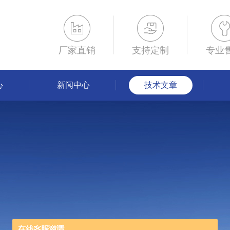
厂家直销
支持定制
专业
心
新闻中心
技术文章