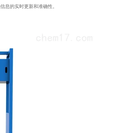
流信息的实时更新和准确性。