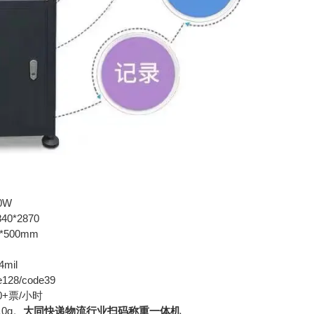
0W
0*2870
*500mm
m
mil
28/code39
0+票/小时
0g。
大同快递物流行业扫码称重一体机