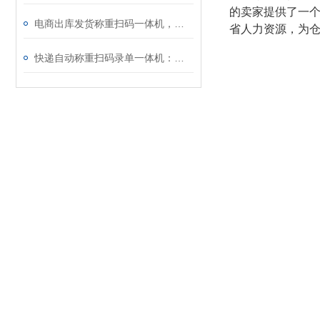
的卖家提供了一
电商出库发货称重扫码一体机，让仓储发货更省时、更精准
省人力资源，为
​快递自动称重扫码录单一体机：助力电商与快递物流自动化