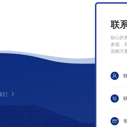
联
贴心的
参观，
选购方
我们
联
常